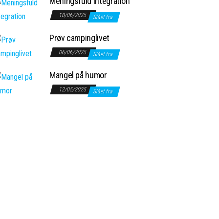
Meningsfuld integration
18/06/2025
Slået fra
Prøv campinglivet
06/06/2025
Slået fra
Mangel på humor
12/05/2025
Slået fra