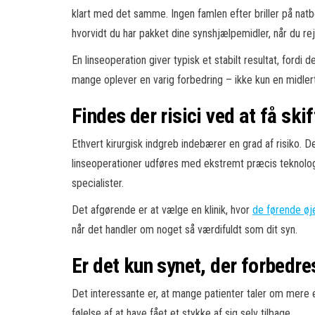
klart med det samme. Ingen famlen efter briller på natb
hvorvidt du har pakket dine synshjælpemidler, når du rej
En linseoperation giver typisk et stabilt resultat, fordi
mange oplever en varig forbedring – ikke kun en midlert
Findes der risici ved at få skif
Ethvert kirurgisk indgreb indebærer en grad af risiko. 
linseoperationer udføres med ekstremt præcis teknologi
specialister.
Det afgørende er at vælge en klinik, hvor
de førende øj
når det handler om noget så værdifuldt som dit syn.
Er det kun synet, der forbedre
Det interessante er, at mange patienter taler om mere e
følelse af at have fået et stykke af sig selv tilbage.