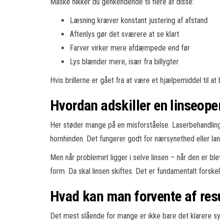
Måske nikker du genkendende til flere af disse:
Læsning kræver konstant justering af afstand
Aftenlys gør det sværere at se klart
Farver virker mere afdæmpede end før
Lys blænder mere, især fra billygter
Hvis brillerne er gået fra at være et hjælpemiddel til at b
Hvordan adskiller en linseope
Her støder mange på en misforståelse. Laserbehandlin
hornhinden. Det fungerer godt for nærsynethed eller la
Men når problemet ligger i selve linsen – når den er ble
form. Da skal linsen skiftes. Det er fundamentalt forskell
Hvad kan man forvente af res
Det mest slående for mange er ikke bare det klarere s