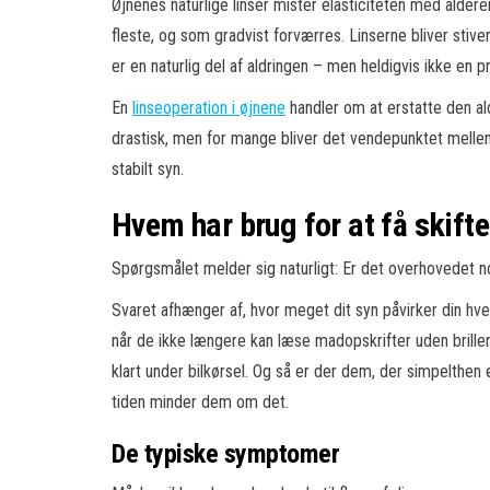
Øjnenes naturlige linser mister elasticiteten med aldere
fleste, og som gradvist forværres. Linserne bliver stiv
er en naturlig del af aldringen – men heldigvis ikke en
En
linseoperation i øjnene
handler om at erstatte den ald
drastisk, men for mange bliver det vendepunktet mellem 
stabilt syn.
Hvem har brug for at få skifte
Spørgsmålet melder sig naturligt: Er det overhovedet n
Svaret afhænger af, hvor meget dit syn påvirker din hve
når de ikke længere kan læse madopskrifter uden brille
klart under bilkørsel. Og så er der dem, der simpelthen e
tiden minder dem om det.
De typiske symptomer