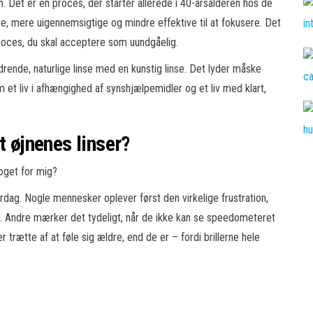
n. Det er en proces, der starter allerede i 40-årsalderen hos de
ere, mere uigennemsigtige og mindre effektive til at fokusere. Det
 proces, du skal acceptere som uundgåelig.
rende, naturlige linse med en kunstig linse. Det lyder måske
et liv i afhængighed af synshjælpemidler og et liv med klart,
t øjnenes linser?
oget for mig?
rdag. Nogle mennesker oplever først den virkelige frustration,
r. Andre mærker det tydeligt, når de ikke kan se speedometeret
r trætte af at føle sig ældre, end de er – fordi brillerne hele