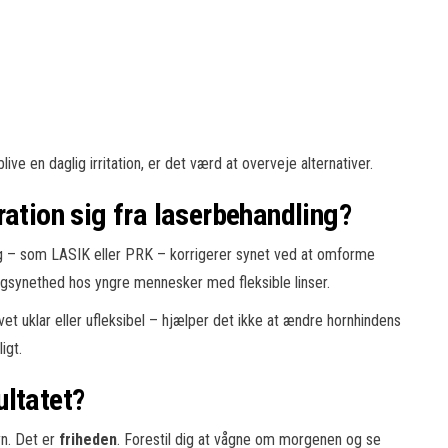
live en daglig irritation, er det værd at overveje alternativer.
ration sig fra laserbehandling?
g – som LASIK eller PRK – korrigerer synet ved at omforme
ngsynethed hos yngre mennesker med fleksible linser.
vet uklar eller ufleksibel – hjælper det ikke at ændre hornhindens
igt.
ultatet?
yn. Det er
friheden
. Forestil dig at vågne om morgenen og se