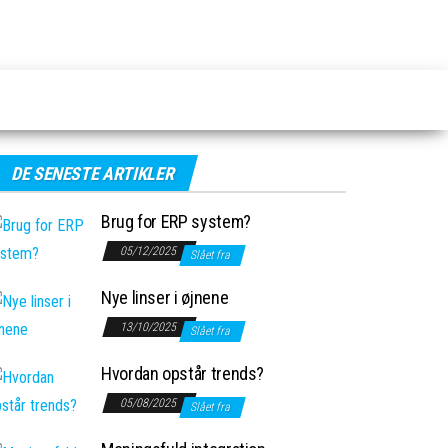
DE SENESTE ARTIKLER
Brug for ERP system?
05/12/2025
Slået fra
Nye linser i øjnene
13/10/2025
Slået fra
Hvordan opstår trends?
05/08/2025
Slået fra