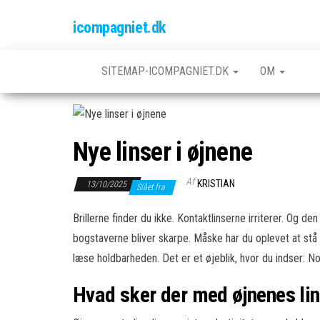
Skip
icompagniet.dk
to
the
content
SITEMAP-ICOMPAGNIET.DK
OM
Nye linser i øjnene
Af
KRISTIAN
13/10/2025
Slået fra
Brillerne finder du ikke. Kontaktlinserne irriterer. Og d
bogstaverne bliver skarpe. Måske har du oplevet at st
læse holdbarheden. Det er et øjeblik, hvor du indser: N
Hvad sker der med øjnenes li